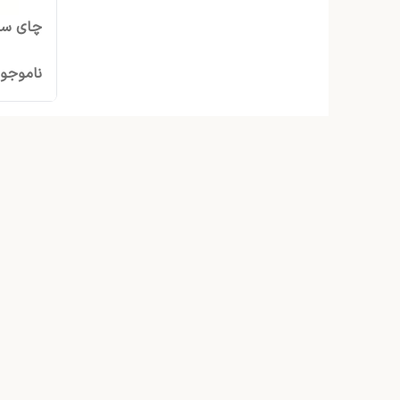
چای ساز فل
ناموجو