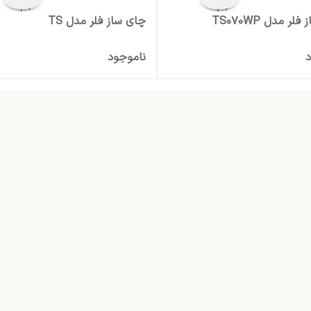
ر مدل TS070WP
چای ساز فلر مدل TS
د
ناموجود