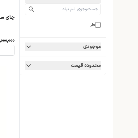
چای ساز ا
فلر
,000,000
موجودی
محدوده قیمت