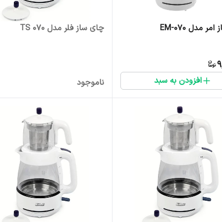
مر مدل EM-070
چای ساز فلر مدل TS 070
9
افزودن به سبد
ناموجود