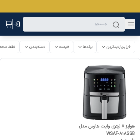
پربازدیدترین
برندها
قیمت
دسته‌بندی
فقط محص
هواپز 8 لیتری وایت هاوس مدل
WSAF-818SSB