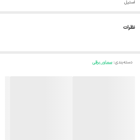
استیل
ظرفیت
۴ لیتر
نظرات
امکانات و قابلیت‌ها
توان مصرفی ۲۲۰۰ وات، گنجایش سماور ۴ لیتر، گنجایش قوری ۱ لیتر،
قابلیت تنظیم دما از ۶۰ تا ۹۰ درجه سانتیگراد، قوری استیل با صافی چای
دسته‌بندی
:
سماور برقی
تمام استیل، دارای شیر استیل یک تیکه بدون مهره که در دراز مدت رسوب
گرفتن و چکه کردن آب نخواهید داشت، دارای سینی چکه گیر، سیستم گرم
نگه دارنده، خاموشی دستگاه در زمان بی آبی، طراحی و مهندسی محصول
در کشور انگلستان مونتاژ نهایی در کشور چین
محدوده ظرفیت سماور
تا ۵ لیتر