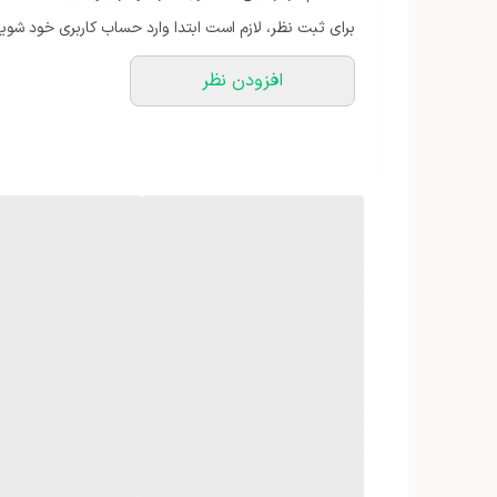
کردن آب و رسوب گرفتن نخواهید داشت، قوری از جنس پیرک
برای ثبت نظر، لازم است ابتدا وارد حساب کاربری خود شوید
چین
افزودن نظر
محدوده ظرفیت سماور
تا ۵ لیتر