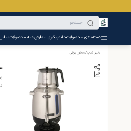
دسته‌بندی محصولات
خانه
پیگیری سفارش
همه محصولات
تماس ب
لانیز شاپ
/
سماور برقی
سم
بر
دس