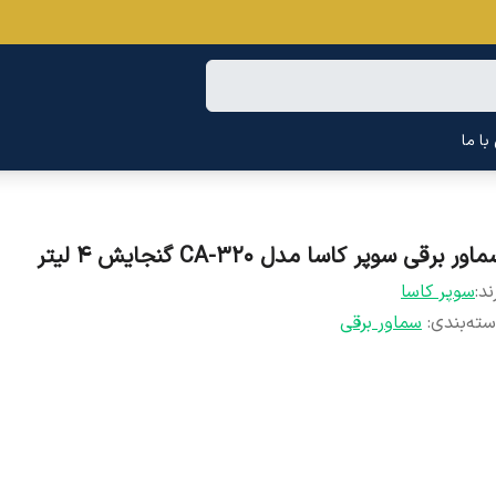
ا ما
اور برقی سوپر کاسا مدل CA-320 گنجایش ۴ لیتر
ند:
سوپر کاسا
ته‌بندی
:
سماور برقی