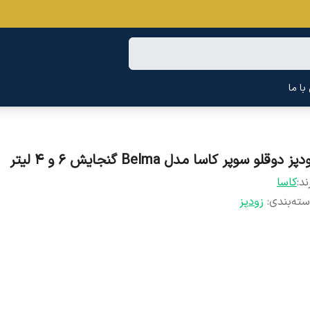
ا ما
دپز دوقلو سوپر کاسا مدل Belma گنجایش 6 و 4 لیتر
ند:
کاسا
ته‌بندی
:
زودپز