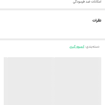
امکانات ضد فرسودگی
سیستم ضد چکه
کارکرد
نظرات
چهار کاره
مخزن دستگاه
مخزن تفاله
دسته‌بندی
:
امکانات و قابلیت‌ها
آبمیوه گیری
۵ سرعته دارای مخزن تفاله جنس بدنه پلاستیکی و استیل توان مصرفی
۶۵۰ وات
طول سیم
۱۰۰ سانتی متر
جنس بدنه
پلاستیک