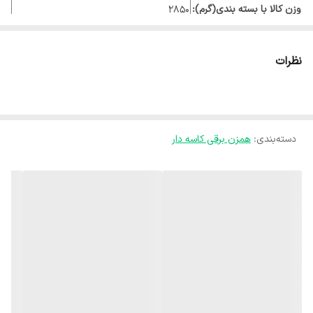
وزن کالا با بسته بندی(گرم):
2850
نوع کاسه
کاسه استیل ضد زنگ گردان
ظرفیت کاسه
3.5 لیتر
نظرات
یک جفت خمیرزن
یک جفت تیغه برای هم زدن مواد
اجکتور مخصوص برای باز کردن تیغه و
دسته‌بندی
:
همزن برقی کاسه دار
امکانات
خمیرزن
سوئیچ 5 سرعته به همراه عملکرد توربو
موتور قدرتمند با قابلیت مخلوط کردن مواد
قابل استفاده به عنوان همزن دستی