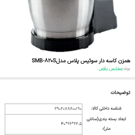
همزن کاسه دار سوئیس پلاس مدلSMB-820S
برند:
سوئیس پلاس
توضیحات
شناسه داخلی کالا:
2902078600190
ابعاد بسته بندی(سانتی
26.5*26*40
متر):