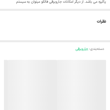
پاکیزه می باشد. از دیگر امکانات جاروبرقی فالکو میتوان به سیستم
Quattro Power اشاره کرد که به منظور افزایش کیفیت عملکرد جاروبرقی
در نظافت و فیلترینگ هوا با کاهش مصرف انرژی و پایین آوردن حداقل
نظرات
صدا مورد استفاده قرار گرفته است. جاروبرقی فالکو دارای فناوری Power
Protect باعث می شود حتی در صورت نزدیک شدن گنجایش مخزن
جاروبرقی به ماکزیمم خود ، از قدرت مکش و کارایی آن کاسته نشده و از
دسته‌بندی
:
جاروبرقی
حداکثر توان موتور در مکش استفاده می شود. سیستم راه اندازی نرم (Soft
Start) برای اولین بار در ایران در جاروبرقی های فالکو تعبیه شده تا موقع
استارت فشار کمتری به موتور وارد شود که در نتیجه عمر و عملکرد جاروبرقی
بالاتر می رود.
بستن
نحوه شست‌وشو
قابلیت نظافت آسان