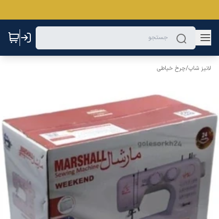
لانیز شاپ
/
چرخ خیاطی