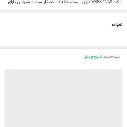
ویکند WKES-305S دارای سیستم قطع کن خودکار است و همچنین دارای
سیستم ضد چکه نیز میباشد. این اسپرسوساز دارای 4 کلید جداگانه به همراه
نور LED نیز میباشد. این اسپرسو ساز دارای دیگ بخار از جنس آلمینیوم
نظرات
دایکست است. محافظت در برابر فشار بیش از حد از دیگر ویژگی های
اسپرسو ساز ویکند است. توان مصرفی 1350 وات فشار بخار 20 بار جنس
بدنه تمام استیل صفحه نمایش دارد سیستم کاپوچینوساز دارد قابلیت
دسته‌بندی
:
اسپرسو ساز
تولید کف شیر دارد گنجایش مخزن 1.8 لیتر تعداد نازل قهوه 2 عدد
نوشیدنی های قابل تهیه اسپرسو تک و دوبل / کافه لاته / کافه موکا /
کاپوچینو / امریکانو / کف شیر / آب جوش / ماکیاتو / قطع کن خودکار دارد
سیستم ضد چکه دارد دارای 4 کلید جداگانه به همراه نور LED دارای دیگ
بخار از جنس آلمینیوم دارای سینی ضد چکه