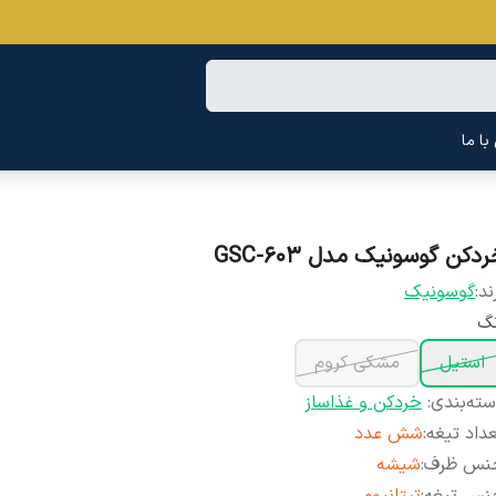
ا ما
دکن گوسونیک مدل GSC-603
ند:
گوسونیک
نگ
استیل
مشکی کروم
ته‌بندی
:
خردکن و غذاساز
داد تیغه
:
شش عدد
نس ظرف
:
شیشه