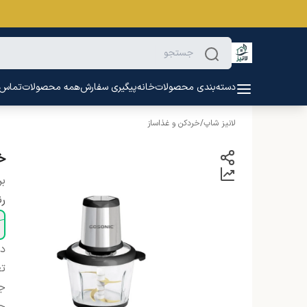
دسته‌بندی محصولات
خانه
پیگیری سفارش
همه محصولات
تماس ب
لانیز شاپ
/
خردکن و غذاساز
خر
بر
ر
دس
تع
ج