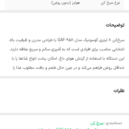
نوع سرخ کن
هواپز (بدون روغن)
ابعاد
28×30×34 سانتی‌متر
توضیحات
وزن
6.5 کیلوگرم
سرخ‌کن ۸ لیتری گوسونیک مدل GAF-958 با طراحی مدرن و ظرفیت بالا،
طول سیم
100 سانتی متر
انتخابی مناسب برای افرادی است که به آشپزی سالم و سریع علاقه دارند.
رنگ
مشکی
این دستگاه با استفاده از گردش هوای داغ، امکان پخت انواع غذاها را با
حداقل روغن فراهم می‌کند و در عین حال طعم و بافت مطلوب غذا را
حفظ می‌کند.
ظرفیت ۸ لیتری این سرخ‌کن، آن را برای خانواده‌های متوسط و پرجمعیت
نظرات
مناسب کرده و فضای کافی برای تهیه انواع مرغ، سیب‌زمینی، ماهی،
سبزیجات، استیک و سایر غذاها را در اختیار شما قرار می‌دهد. کاربری آسان،
عملکرد قدرتمند و طراحی زیبا از دیگر ویژگی‌های این محصول است که
دسته‌بندی
:
سرخ کن
تجربه‌ای لذت‌بخش از آشپزی روزانه را فراهم می‌کند.