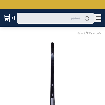
لانیز شاپ
/
جارو شارژی