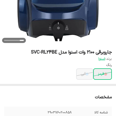
جاروبرقی 2100 وات اسنوا مدل SVC-RL24BE
برند:
اسنوا
رنگ
قرمز
آبی
مشخصات
شناسه کالا
2903760200858