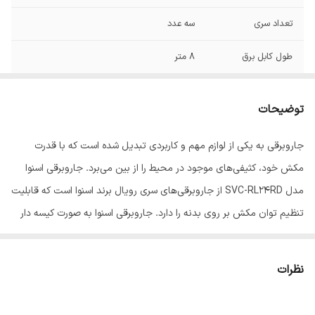
تعداد سری
سه عدد
طول کابل برق
8 متر
میزان صدا
75 دسی‌بل
توضیحات
گرید انرژی
A
جاروبرقی به یکی از لوازم مهم و کاربردی تبدیل شده است که با قدرت
سایر توضیحات
تنظیم توان مکش روی بدنه به صورت ولومی /
مکش خود، کثیفی‌های موجود در محیط را از بین می‌برد. جاروبرقی اسنوا
گردش 360 درجه لوله خرطومی
مدل SVC-RL24RD از جاروبرقی‌های سری رویال برند اسنوا است که قابلیت
وزن
6.5 کیلوگرم
تنظیم توان مکش بر روی بدنه را دارد. جاروبرقی اسنوا به صورت کیسه دار
طراحی شده که کیسه آن از نوع یکبار مصرف بوده و از حجم مخزن 4.5 لیتر
ابعاد
470x310x360 میلی‌متر
بهره می‌برد. برس‌های متعددی برای این مدل جاروبرقی در نظر گرفته شده
نظرات
تعداد چرخ
سه عدد
که شامل برس مبل، برس چند منظوره اصلی و برس گردگیر می‌شود. طول
سیم جاروبرقی اسنوا سری رویال 8 متر بوده و از شعاع عملکرد 11 متر
قدرت موتور
2100 وات