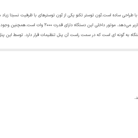
250 درجه سانتی گراد
از محصولات کاربردی و با طراحی ساده است.آون توستر تکنو یکی از آون توسترهای با ظرفیت نس
لمسی
 به گونه ای است که در سمت راست آن پنل تنظیمات قرار دارد. توسط این پنل
51 تا 60 لیتر
حرارت ممکن است. آون توستر تکنو مانند یک اجاق کوچک است که توسط آن می توان
50 لیتر
تست و برشته کردن و انجام عمل یخ زدایی را انجام داد. آون توستر تکنو مدل TE-552 از محصولا
الا مناسب است
2901293500964
.