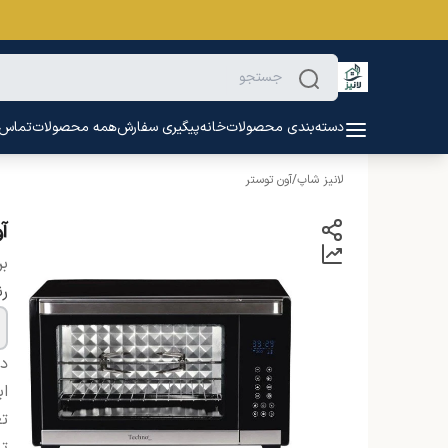
دسته‌بندی محصولات
خانه
پیگیری سفارش
همه محصولات
تماس ب
لانیز شاپ
/
آون توستر
آو
بر
ر
دس
اب
تع