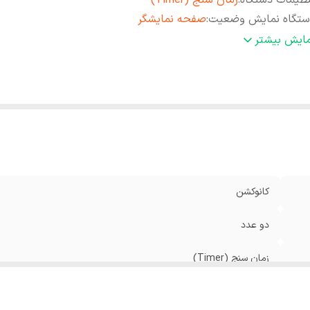
ظیمات دستگاه
:
زمان سنج (Timer)
ستگاه نمایش وضعیت
:
صفحه نمایشگر
اکثر درجه حرارت
:
250 درجه سانتی گراد
مایش بیشتر
شخصات صفحه نمایش
:
لمسی
حدوده ظرفیت
:
51 تا 60 لیتر
رفیت
:
50 لیتر
اسه کالا
:
2901293500964
کانوکشن
دو عدد
زمان سنج (Timer)
صفحه نمایشگر