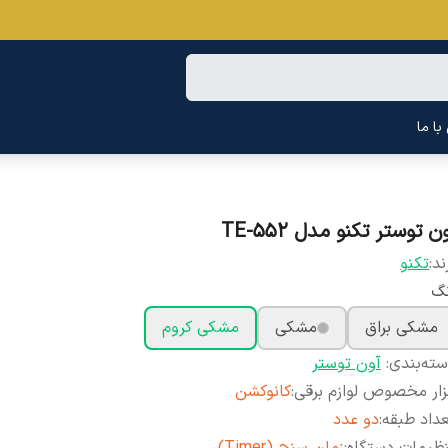
ا ما
ن توستر تکنو مدل TE-552
ند:
تکنو
نگ
مشکی براق
مشکی
مشکی کروم
ته‌بندی
:
آون توستر
زار مخصوص لوازم برقی
:
کانوکشن
داد طبقه
:
دو عدد