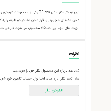
حداکثر درجه حرارت
آون توستر تکنو مدل TE-551 یکی 
مشخصات صفحه نمایش
مزیت های مهم این دستگاه محسوب می شود. طراحی دستگاه
محدوده ظرفیت
حرارتی المنت ، تنظیم زمان پخت و همچنین تنظیم میزان 
ظرفیت
دارای ظرفیت نسبتا بالایی نیز می باشد، گنجایش این آون توستر 50 لیتر است و برای خانواده های با جمعیت نسبتا ب
شناسه کالا
نظرات
شما هم درباره این محصول نظر خود را بنویسید.
برای ثبت نظر، لازم است ابتدا وارد حساب کاربری خود شوید
افزودن نظر