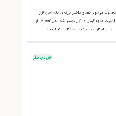
بتا زیاد محسوب می‌شود. فضای داخلی بزرگ دستگاه اجازه قرار
دادن غذاهای حجیم‌تر یا قرار دادن غذا در دو طبقه را به کاربر می‌دهد. موتور داخلی این دستگاه دارای قدرت 2000 وات است.همچنین وجود قابلیت جوجه گردان در آون توستر تکنو مدل TE-552 از
 لمسی امکان تنظیم دمای دستگاه ، انتخاب حالت
 تمامی غذاها را گرم کرد. غذاها را دوباره پخت ،
ت باکیفیت و کاربردی موجود در بازار می باشد ، این آون توستر دارای طراحی زیبایی می باشد و
افزودن نظر