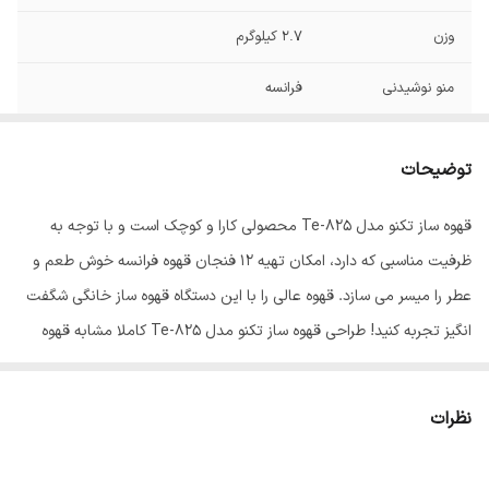
وزن
2.7 کیلوگرم
منو نوشیدنی
فرانسه
شناسه کالا
2620153170259
توضیحات
نوع قهوه‌ساز
اتوماتیک
قهوه ساز تکنو مدل Te-825 محصولی کارا و کوچک است و با توجه به
ظرفیت مناسبی که دارد، امکان تهیه 12 فنجان قهوه فرانسه خوش طعم و
عطر را میسر می سازد. قهوه عالی را با این دستگاه قهوه ساز خانگی شگفت
انگیز تجربه کنید! طراحی قهوه ساز تکنو مدل Te-825 کاملا مشابه قهوه
سازهای سنتی می باشد، با این تفاوت که این محصول به جای قرارگیری بر
روی گاز، بر روی پایه پلاستیکی متصل به برق با امکان چرخش 360 درجه
نظرات
مخزن قرار می گیرد. یک فنجان قهوه تازه راه حلی ایده آل برای شروع یک
روز عالی می باشد! اگر یک دستگاه قهوه ساز منحصر به فرد در خانه دارید،