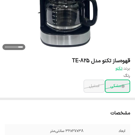
قهوه‌ساز تکنو مدل TE-825
برند:
تکنو
رنگ
مشکی
استیل
مشخصات
ابعاد
32x27x38 سانتی‌متر