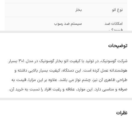
نوع اتو
بخار
امکانات ضد
سیستم ضد رسوب
فرسودگی
مخزن دستگاه
مخزن آب
توضیحات
قابلیت‌ها
تنظیم دما
شرکت گوسونیک، در تولید با کیفیت اتو بخار گوسونیک در مدل 301 بسیار
هوشمندانه عمل کرده است. این دستگاه، کیفیت بسیار بالایی داشته و
امکانات و قابلیت‌ها
ضد رسوب
طراحی ظاهری آن نیز، چشم نواز می باشد. علاوه بر این مزایا، قیمت به
وزن
3000 گرم
صرفه و مناسبی دارد. این موارد، علاقه و رغبت افراد را نسبت به خرید آن،
دو چندان کرده است. جنس بدنه اتو بخار گوسونیک مدل 301، از پلاستیک
شناسه کالا
2620153170671
مقاوم طراحی شده است. دستگیره این دستگاه اورگونومی مناسبی دارد که
نظرات
موجب آسودگی خاطر مصرف کننده می شود. ابعاد اتو بخار گوسونیک، 5/31
× 16 × 12 سانتی متر است. بخاطر طراحی سرامیکی روکش آن، حرارت به