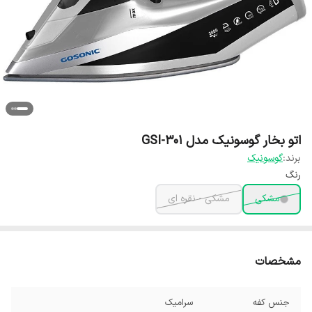
اتو بخار گوسونیک مدل GSI-301
برند:
گوسونیک
رنگ
مشکی
مشکی - نقره ای
مشخصات
جنس کفه
سرامیک