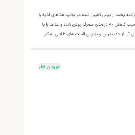
ن بدون روغن دیجیتال گوسونیک GAF-778 دارای سیستم تایمر و تنظیم دما است که قابلیت‌های پر کاربردی می‌باشند. به کمک 12 برنامه‌‌ پخت از پیش تعیین شده می‌توانید غذاهای لذیذ را
در کوتاه‌ترین زمان آماده کنید. این سرخ کن یکی از محصولات بی‌نظیر با طراحی منحصر به فرد و ساخت 2025 از کمپانی گوسونیک است که سبب کاهش ۸۰ درصدی مصرف روغن شده و غذاها را با
سرخ کن از گوسونیک دارای توان مصرفی 1750 وات است و در سیستم حرارتی آن از جدیدترین و بهترین المنت های طلایی به کار
 لمس غذاهای مورد علاقه‌ی شما را آماده می‌کند. با این سرخ‌کن
را آماده کنید و همچنین انواع غذای منجمد را گرم
افزودن نظر