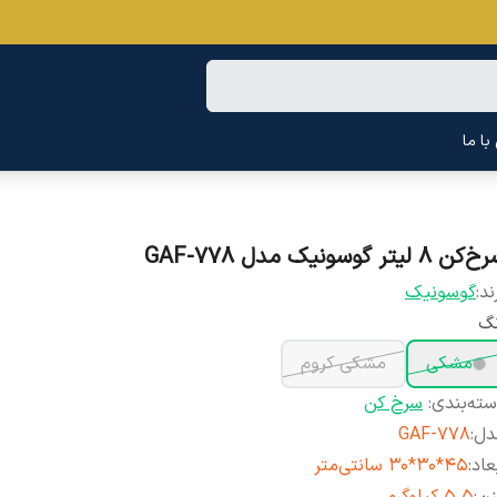
ا ما
کن ۸ لیتر گوسونیک مدل GAF-778
ند:
گوسونیک
نگ
مشکی
مشکی کروم
ته‌بندی
:
سرخ کن
دل
:
GAF-778
عاد
:
45*30*30 سانتی‌متر