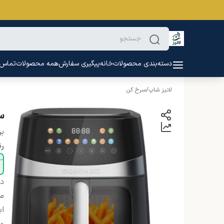
دسته‌بندی محصولات
خانه
پیگیری سفارش
همه محصولات
تماس ب
لانیز شاپ
/
سرخ کن
سرخ‌
بر
ر
دس
م
اب