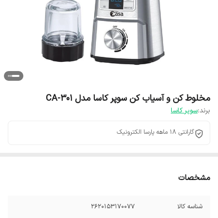
مخلوط کن و آسیاب کن سوپر کاسا مدل CA-301
برند:
سوپر کاسا
گارانتی 18 ماهه پارسا الکترونیک
مشخصات
شناسه کالا
2620153170077