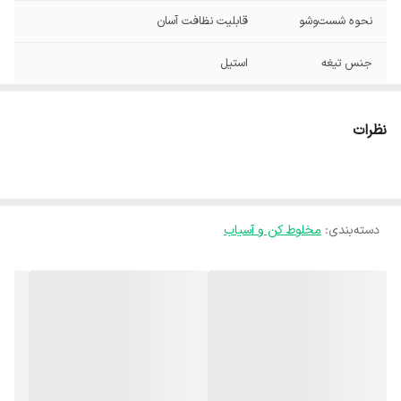
نحوه شست‌وشو
قابلیت نظافت آسان
جنس تیغه
استیل
جنس پارچ
شیشه
نظرات
محدوده ظرفیت
1.5 تا 2.0 لیتر
پارچ
قابلیت‌ها
سوئیچ ایمنی
دسته‌بندی
:
مخلوط کن و آسیاب
ابعاد
17x18x43 سانتی‌متر
جنس بدنه
استیل ضدزنگ
ظرفیت پارچ
1.8
حداکثر توان مصرفی
1200