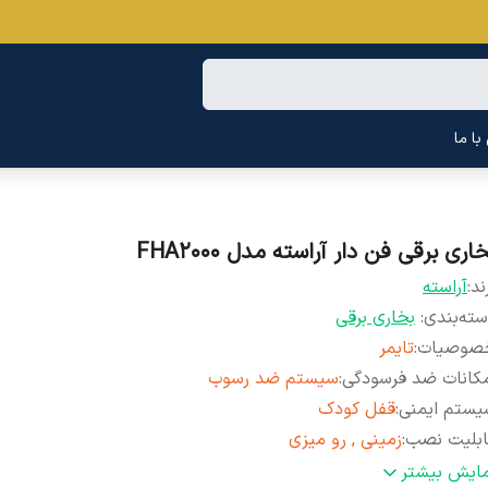
ا ما
اری برقی فن دار آراسته مدل FHA2000
ند:
آراسته
ته‌بندی
:
بخاری برقی
صوصیات
:
تایمر
کانات ضد فرسودگی
:
سیستم ضد رسوب
یستم ایمنی
:
قفل کودک
ابلیت نصب
:
زمینی , رو میزی
شخصات انرژی
:
220 ولت
مایش بیشتر