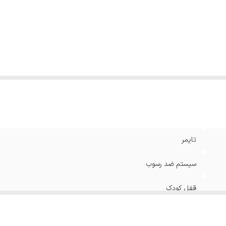
ظیمات حرارت
:
دارد
عاد
:
300*300*100 سانتی‌متر
تاژ ورودی برق
:
220 ولت
اکثر توان گرمایشی
:
2000
ن بسته‌بندی
:
0.900 گرم
زن
:
0.770 گرم
نگ
:
سفید
تایمر
سیستم ضد رسوب
قفل کودک
زمینی , رو میزی