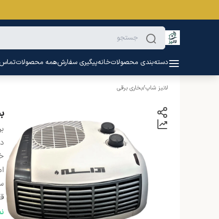
دسته‌بندی محصولات
خانه
پیگیری سفارش
همه محصولات
تماس ب
لانیز شاپ
/
بخاری برقی
بخ
بر
دس
خ
ام
س
ق
م
ن