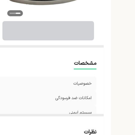
تن
اب
ول
حد
وز
و
ر
مشخصات
خصوصیات
امکانات ضد فرسودگی
سیستم ایمنی
قابلیت نصب
نظرات