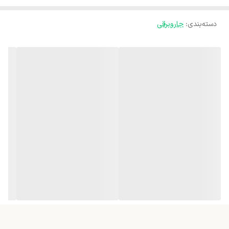
شعاع عملکرد کلی
12 متر
مصرف بوده و از حجم مخزن 4.5 لیتر بهره می برد. برس های متعددی برای
جارو‌برقی
دسته‌بندی
:
جاروبرقی
این مدل جاروبرقی در نظر گرفته شده که شامل برس مبل، برس چند
سایر توضیحات
سیم جمع کن اتومات پدالی / نوع تنظیم توان
منظوره اصلی و برس گردگیر می شود. طول سیم جاروبرقی اسنوا سری رویال
مکش روی بدنه ولومی / گردش 360 درجه لوله
8 متر بوده و از شعاع عملکرد 11 متر برخوردار است.
خرطومی
ظرفیت مخزن زباله
4.5 لیتر
وزن
6.5 کیلوگرم
ابعاد
470x310x360 میلی‌متر
تعداد چرخ
سه عدد
مدل
SVC-RL24RD
نحوه تخلیه محفظه
کشویی
زباله جاروبرقی