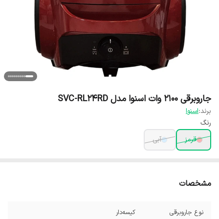
جاروبرقی 2100 وات اسنوا مدل SVC-RL24RD
برند:
اسنوا
رنگ
قرمز
آبی
مشخصات
نوع جاروبرقی
کیسه‌دار