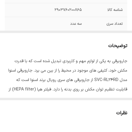
شناسه کالا
2903760200865
تعداد سری
سه عدد
تعداد پارویی
یک عدد
توضیحات
طول کابل برق
8 متر
جاروبرقی به یکی از لوازم مهم و کاربردی تبدیل شده است که با قدرت
میزان صدا
75 دسی‌بل
مکش خود، کثیفی های موجود در محیط را از بین می برد. جاروبرقی اسنوا
نوع فیلتر خروجی
HEPA
مدل SVC-RL24RD از جاروبرقی های سری رویال برند اسنوا است که
جاروبرقی
قابلیت تنظیم توان مکش بر روی بدنه را دارد. فیلتر هپا (HEPA filter) از
فیلتر های کاربردی در جاروبرقی اسنوا محسوب می شود این فیلتر قدرت و
نوع عملکرد
خشک , مکنده
جاروبرقی
دقت بالایی در جذب آلاینده های معلق در هوا را دارد و همچنین هوای آلوده
نظرات
در محیط را به خود جذب کرده و باعث تصفیه شدن هوای اطراف می شود.
گرید انرژی
A
جاروبرقی اسنوا به صورت کیسه دار طراحی شده که کیسه ی آن از نوع یکبار