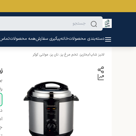
دسته‌بندی محصولات
خانه
پیگیری سفارش
همه محصولات
تماس ب
لانیز شاپ
/
بخارپز، تخم مرغ پز، نان پز، مولتی کوکر
زو
بر
ر
دس
ام
ج