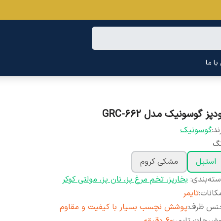
ا ما
دپز گوسونیک مدل GRC-662
ند:
گوسونیک
نگ
استیل
مشکی کروم
ته‌بندی
:
بخارپز، تخم مرغ پز، نان پز، مولتی کوکر
کانات
:
تایمر
نس ظرف
:
پوشش نچسب بسیار با کیفیت و مقاوم