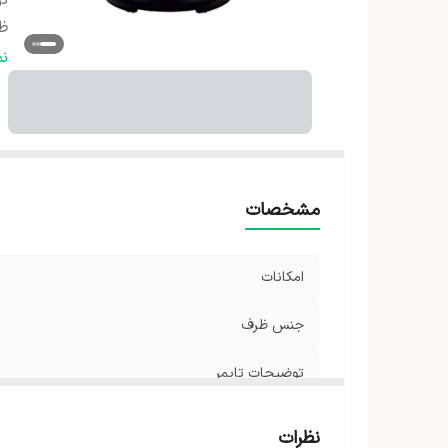
تو
ظ
ج
ن
حد
مشخصات
امکانات
جنس ظرف
توضیحات تایمر
ظرفیت
نظرات