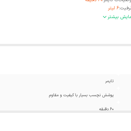
ضیحات تایمر
:
60 دقیقه
رفیت
:
6 لیتر
نس بدنه
:
ساخته شده از استیل مات
مایش بیشتر
اکثر توان مصرفی
:
1190 وات
تایمر
پوشش نچسب بسیار با کیفیت و مقاوم
60 دقیقه
6 لیتر