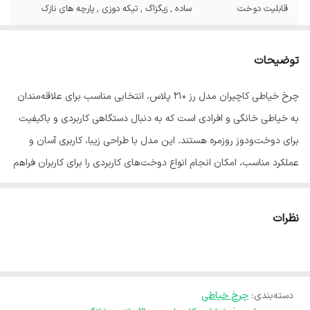
قابلیت دوخت
ساده , زیگزاگ , تیکه دوزی , پارچه های نازک
سایز سوزن
9 تا 18
توضیحات
سیستم قاب ماکو
نیم دور
چرخ خیاطی کاچیران مدل رز 210 پلاس، انتخابی مناسب برای علاقه‌مندان
تنوع دوخت حاشیه
10
به خیاطی خانگی و افرادی است که به دنبال دستگاهی کاربردی و باکیفیت
طول دوخت
0-4میلی متر
برای دوخت‌ودوز روزمره هستند. این مدل با طراحی زیبا، کاربری آسان و
عملکرد مناسب، امکان انجام انواع دوخت‌های کاربردی را برای کاربران فراهم
عرض دوخت
0-5 میلی متر
می‌کند.
میزان برق مصرفی
220
این چرخ خیاطی با قابلیت‌های متنوع دوخت، تنظیمات کاربردی و ساختار
نظرات
مقاوم، برای دوخت انواع پارچه‌ها، تعمیرات لباس، دوخت‌های تزئینی و
جنس بدنه داخلی
آلومینیوم
کارهای خیاطی خانگی گزینه‌ای ایده‌آل محسوب می‌شود. وزن و طراحی
رنگ بدنه
سفید
مناسب آن نیز باعث شده استفاده و جابه‌جایی دستگاه راحت باشد.
دسته‌بندی
:
چرخ خیاطی
اگر به دنبال یک چرخ خیاطی خانگی باکیفیت، بادوام و استفاده آسان
ارتفاع
28 سانتی‌متر