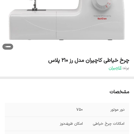
چرخ خیاطی کاچیران مدل رز 210 پلاس
برند:
کاچیران
مشخصات
دور موتور
750
امکانات چرخ خیاطی
امکان ظریف‌دوز