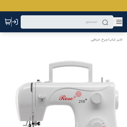
لانیز شاپ
/
چرخ خیاطی