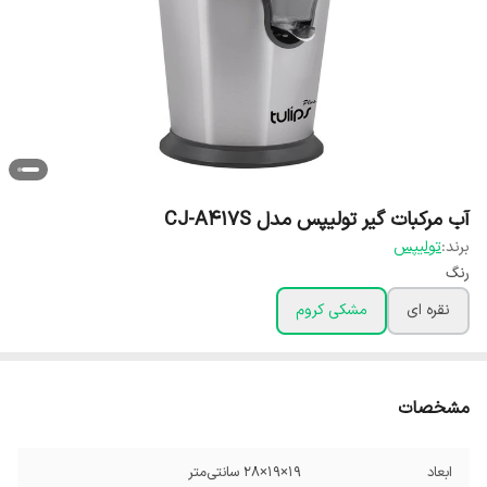
آب مرکبات گیر تولیپس مدل CJ-A417S
برند:
تولیپس
رنگ
نقره ای
مشکی کروم
مشخصات
ابعاد
19×19×28 سانتی‌متر