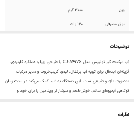
وزن
3000 گرم
توان مصرفی
160 وات
بازه توان دستگاه
101 تا 150
توضیحات
شناسه کالا
2901278800485
آب مرکبات گیر تولیپس مدل CJ-A417S با طراحی زیبا و عملکرد کاربردی،
سایر توضیحات
دارای تفاله گیر پایه ضد لغزش جنس بدنه:
گزینه‌ای ایده‌آل برای تهیه آب پرتقال، لیمو، گریپ‌فروت و سایر مرکبات
لاستیک با روکش بدنه استیل ضد زنگ جنس
دسته: آلومنیومی با روکش لاستیکی
به‌صورت تازه و طبیعی است. این دستگاه به شما کمک می‌کند در مدت زمان
کوتاهی آبمیوه‌ای سالم، خوش‌طعم و سرشار از ویتامین را برای خود و
خانواده آماده کنید.
این آب مرکبات گیر با طراحی مدرن، کیفیت ساخت مطلوب، کاربری آسان و
نظرات
عملکرد روان، انتخابی مناسب برای استفاده روزمره در منزل محسوب
می‌شود. استفاده راحت و طراحی کاربردی آن، فرآیند آبگیری انواع مرکبات را