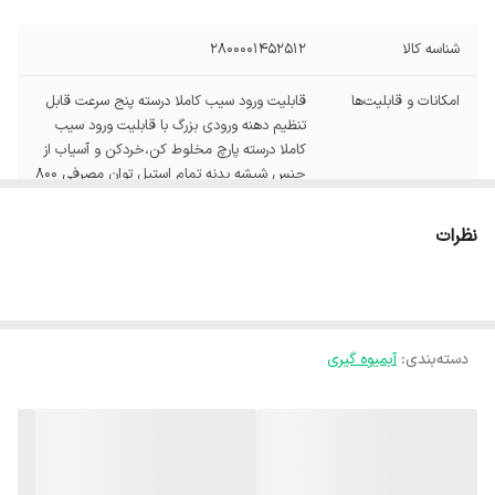
شناسه کالا
2800001452512
امکانات و قابلیت‌ها
قابلیت ورود سیب کاملا درسته پنج سرعت قابل
تنظیم دهنه ورودی بزرگ با قابلیت ورود سیب
کاملا درسته پارچ مخلوط کن،خردکن و آسیاب از
جنس شیشه بدنه تمام استیل توان مصرفی 800
وات
نظرات
طول سیم
150 سانتی متر
جنس بدنه
ساخته شده از استیل مات
سایز دهانه ورودی
85 میلی متر
دسته‌بندی
:
آبمیوه گیری