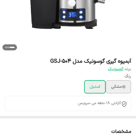
آبمیوه گیری گوسونیک مدل GSJ-504
برند:
گوسونیک
رنگ
مشکی
استیل
گارانتی 18 ماهه می سرویس
مشخصات