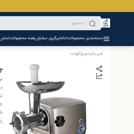
دسته‌بندی محصولات
خانه
پیگیری سفارش
همه محصولات
تماس ب
لانیز شاپ
/
چرخ گوشت
چرخ
بر
دس
ت
ج
شن
ر