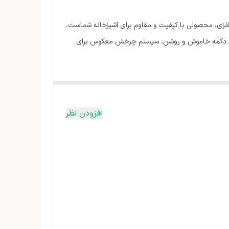
 یک دستگاه حرفه‌ای! این چرخ گوشت با موتور پرتوان 3000 وات و گیربکس تمام فلزی، محصولی با کیفیت و مقاوم برای آشپزخانه شماست.
یل، علاوه بر زیبایی، استحکام بالایی را تضمین می‌کند. ویژگی‌های کلیدی چرخ گوشت ویداس 3513 عبارتند از: دکمه خاموش و روشن، سیستم چرخش معکوس برای
افزودن نظر