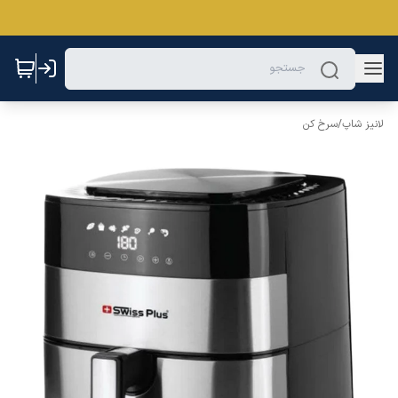
لانیز شاپ
/
سرخ کن