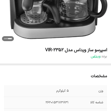
اسپرسو ساز ویداس مدل VIR-2352
برند:
ویداس
مشخصات
وزن
5 کیلوگرم
شناسه کالا
2620153173831