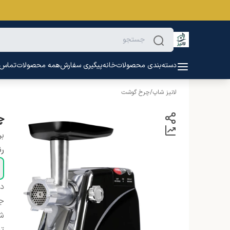
دسته‌بندی محصولات
خانه
پیگیری سفارش
همه محصولات
تماس ب
لانیز شاپ
/
چرخ گوشت
چر
بر
ر
دس
ج
شن