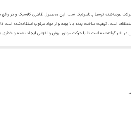
قات است. کیفیت ساخت بدنه بالا بوده و از مواد مرغوب استفاده‌شده است تا علا
زش در نظر گرفته‌شده است تا با حرکت موتور لرزش و لغزشی ایجاد نشده و خطری ب
فلزی روی آن قرار می‌گیرد. مارپیچ فلزی چرخ‌گوشت پاناسونیک مدل MK- 2500 داخل لوله، تیغه و ش
بی برخوردار است که پس از اتمام کار می‌تواند در محفظه مربوطه قرار گیرد. د
 از این دکمه در مواردی که گوشت یا مواد غذایی داخل دستگاه به هر علتی گیر
پیچ هم استفاده شود. پس از روشن کردن دستگاه با رعایت احتیاط قطعات گوشت و
سته پلاستیکی برای فشار دادن گوشت و هدایت آن‌ها به سمت مارپیچ نیز وجود د
خانگی برقی است که با عرضه محصولات با کیفیت و کارآمد در سراسر جهان به نیکی
.