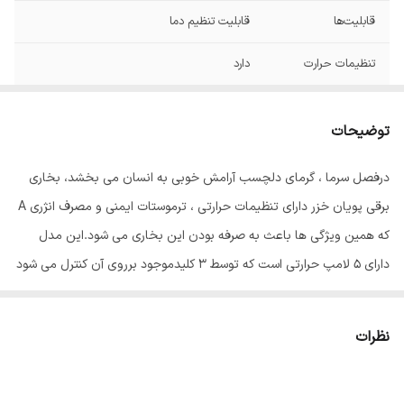
قابلیت‌ها
قابلیت تنظیم دما
تنظیمات حرارت
دارد
ابعاد
550x380x200 سانتی‌متر
توضیحات
حداکثر توان
2200
گرمایشی
درفصل سرما ، گرمای دلچسب آرامش خوبی به انسان می بخشد، بخاری
برقی پویان خزر دارای تنظیمات حرارتی ، ترموستات ایمنی و مصرف انژری A
وزن بسته‌بندی
4800 گرم
که همین ویژگی ها باعث به صرفه بودن این بخاری می شود.این مدل
وزن
4.5 گرم
دارای 5 لامپ حرارتی است که توسط 3 کلیدموجود برروی آن کنترل می شود
و برای گرم کردن فضای 10-15 متر طراحی و ساخته شده است.
رنگ
قرمز
نظرات