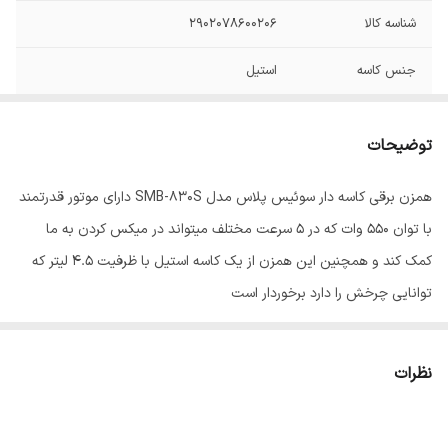
شناسه کالا
2902078600206
جنس کاسه
استیل
نوع کاسه
متحرک
توضیحات
تعداد پره‌های همزن
چهار عدد
همزن برقی کاسه دار سوئیس پلاس مدل SMB-830S دارای موتور قدرتمند
تعداد تنظیمات
پنج سرعته
با توان 550 وات که در 5 سرعت مختلف میتواند در میکس کردن به ما
سرعت
کمک کند و همچنین این همزن از یک کاسه استیل با ظرفیت 4.5 لیتر که
تعداد سری
دو عدد
توانایی چرخش را دارد برخوردار است
سایر توضیحات
توانایی چرخش کاسه و حرکت به چپ و راست را
دارد
نظرات
قابلیت‌ها
تنظیم سرعت
امکانات ظاهری
کاسه