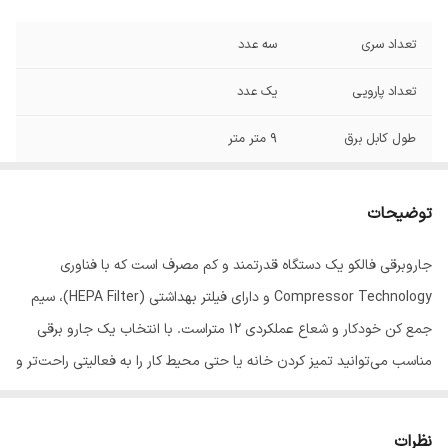
تعداد سری
سه عدد
تعداد پارویی
یک عدد
طول کابل برق
9 متر متر
میزان صدا
75 دسی بل دسی‌بل
توضیحات
وزن
9500 کیلوگرم
جاروبرقی فالکو یک دستگاه قدرتمند و کم مصرف است که با فناوری
ابعاد
48X32X28 میلی‌متر
Compressor Technology و دارای فیلتر بهداشتی (HEPA Filter)، سیم
تعداد چرخ
چهار عدد
جمع کن خودکار و شعاع عملکردی 12 متراست. با انتخاب یک جارو برقی
مناسب می‌توانید تمیز کردن خانه یا حتی محیط کار را به فعالیتی راحت‌تر و
سایر توضیحات
گنجایش 5 لیتر
حتی لذت بخش تبدیل کنید.
کیسه جاروبرقی
نظرات
قدرت موتور
2400 وات وات