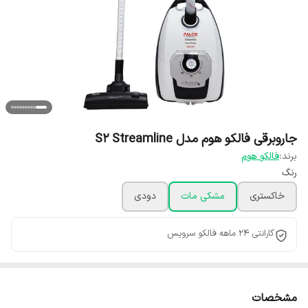
جاروبرقی فالکو هوم مدل S2 Streamline
برند:
فالکو هوم
رنگ
خاکستری
مشکی مات
دودی
گارانتی 24 ماهه فالکو سرویس
مشخصات