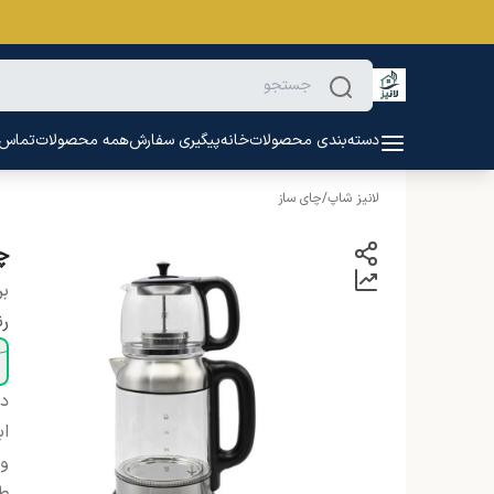
دسته‌بندی محصولات
خانه
پیگیری سفارش
همه محصولات
تماس ب
لانیز شاپ
/
چای ساز
چا
بر
ر
دس
اب
و