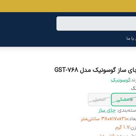
ا ما
ی ساز گوسونیک مدل GST-768
ند:
گوسونیک
نگ
مشکی
استیل
ته‌بندی
:
چای ساز
عاد
:
380x170x210 سانتی‌متر
زن
:
1.7 گرم