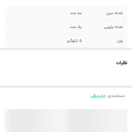
تعداد سری
سه عدد
تعداد پارویی
یک عدد
وزن
5 کیلوگرم
ابعاد
420x250x300 میلی‌متر
نظرات
قدرت موتور
2000 وات
شناسه کالا
2900039001062
دسته‌بندی
:
جاروبرقی