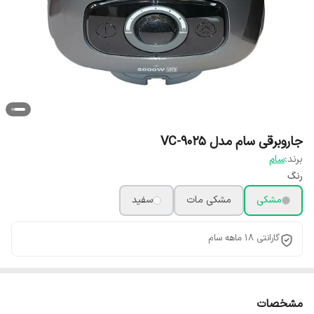
جاروبرقی سام مدل VC-9025
برند:
سام
رنگ
مشکی
مشکی مات
سفید
گارانتی 18 ماهه سام
مشخصات