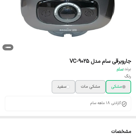
جاروبرقی سام مدل VC-9025
برند:
سام
رنگ
مشکی
مشکی مات
سفید
گارانتی 18 ماهه سام
مشخصات