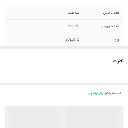
تعداد سری
سه عدد
تعداد پارویی
یک عدد
وزن
5 کیلوگرم
ابعاد
420x250x300 میلی‌متر
نظرات
قدرت موتور
2000 وات
شناسه کالا
2900039001062
دسته‌بندی
:
جاروبرقی