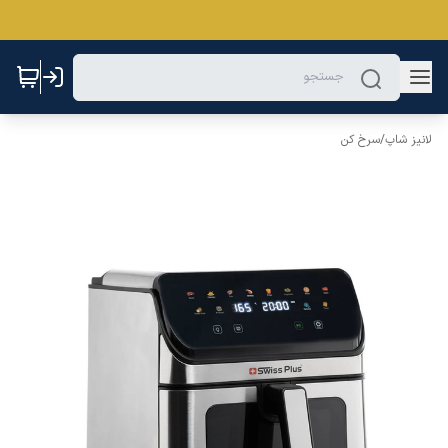
لانیز شاپ
/
سرخ کن