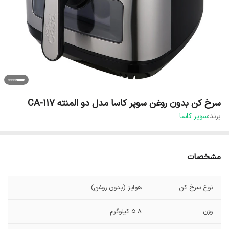
سرخ کن بدون روغن سوپر کاسا مدل دو المنته CA-117
برند:
سوپر کاسا
مشخصات
نوع سرخ کن
هواپز (بدون روغن)
وزن
5.8 کیلوگرم