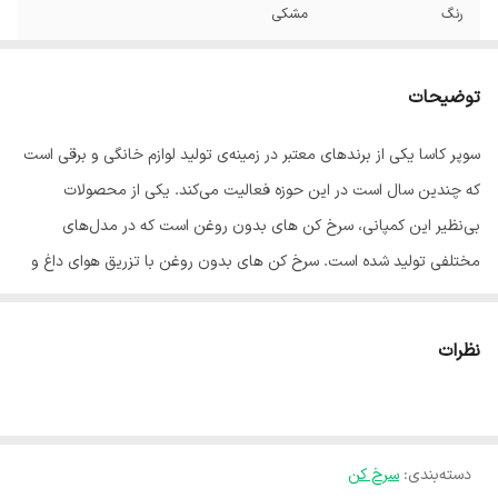
رنگ
مشکی
توضیحات
سوپر کاسا یکی از برندهای معتبر در زمینه‌ی تولید لوازم خانگی و برقی است
که چندین سال‌ است در این حوزه فعالیت می‌کند. یکی از محصولات
بی‌نظیر این کمپانی، سرخ‌ کن های بدون روغن است که در مدل‌های
مختلفی تولید شده است. سرخ‌ کن های بدون روغن با تزریق هوای داغ و
گردش آن در داخل محفظه، سبب آماده شدن و مغز پخت شدن غذاها
می‌گردد. این سرخ‌کن ها مصرف روغن را 80-90 درصد کاهش می‌دهند و
نظرات
سلامت بدن شما را برای عمری طولانی تضمین می‌کنند. سرخ کن بدون
روغن دیجیتال دو المنته CA-117 یکی از محصولات کمپانی سوپر کاسا است
که سبب کاهش 80 درصدی مصرف روغن شده و غذاها را با میزان مصرف
دسته‌بندی
:
سرخ کن
بسیار پایین یا بدون روغن سالم آماده می‌کند. سرخ کن دارای توان مصرفی