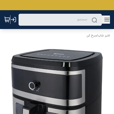
لانیز شاپ
/
سرخ کن