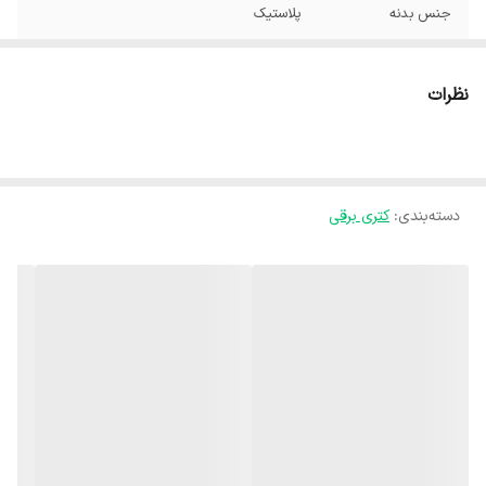
جنس بدنه
پلاستیک
حداکثر توان مصرفی
2200 وات
نظرات
گنجایش کتری
1.7 لیتر
وزن
1000 گرم
دسته‌بندی
:
کتری برقی
ابعاد
۱۸*۱۸*۲۴ سانتی‌متر
رنگ
مشکی