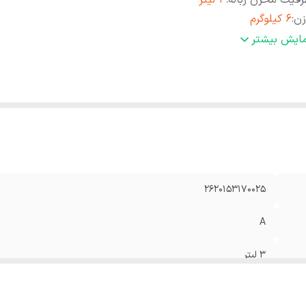
فیت مخزن زباله
:
3 لیتر
زن
:
6 کیلوگرم
عاد
:
۳۴۰x۲۸۰x۲۳۰ میلی‌متر
مایش بیشتر
دل
:
FOTUN
رت موتور
:
2000 وات
ع جاروبرقی
:
کیسه‌دار
2620153170025
A
3 لیتر
6 کیلوگرم