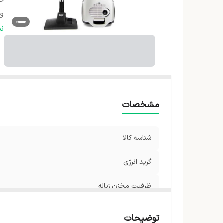
ظر
و
اب
ن
م
قد
نو
مشخصات
شناسه کالا
گرید انرژی
ظرفیت مخزن زباله
وزن
توضیحات