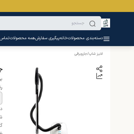
دسته‌بندی محصولات
خانه
پیگیری سفارش
همه محصولات
تماس ب
لانیز شاپ
/
جاروبرقی
جارو
بر
ر
دس
شن
گر