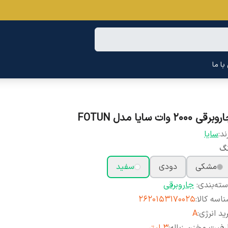
ا ما
برقی 2000 وات سایا مدل FOTUN
ند:
سایا
نگ
مشکی
دودی
سفید
ته‌بندی
:
جاروبرقی
اسه کالا
:
2620153170025
ید انرژی
:
A