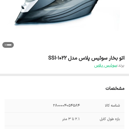
اتو بخار سوئیس پلاس مدل SSI-1022
برند:
سوئیس پلاس
مشخصات
شناسه کالا
2800004054584
بازه طول کابل
2.1 تا 3 متر