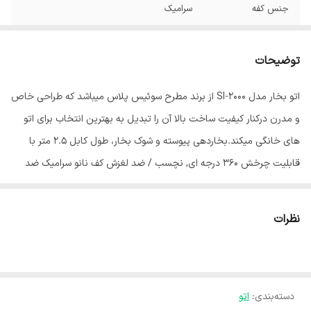
جنس کفه
سرامیک
نوع اتو
بخار
توضیحات
امکانات ضد
سیستم ضد چکه
فرسودگی
اتو بخار مدل SI-2000 از برند مطرح سوئیس پلاس میباشد که طراحی خاص
و مدرن درکنار کیفیت ساخت بالا آن را تبدیل به بهترین انتخاب برای اتو
مخزن دستگاه
مخزن آب
های خانگی میکند.بخاردهی پیوسته و شوک بخار، طول کابل 2.5 متر با
قابلیت‌ها
تنظیم دما
قابلیت چرخش 360 درجه ای, نچسب / ضد لغزش کف نانو سرامیک ضد
خش دارای سیستم تمیز کننده خودکار, محدوده توان مصرفي 2200 وات با
بخاردهی لحظه ای
دارد
مصرف انرژی A, قابلیت اتو خشک و بخار، اسپری آب، دارای تنظیم میزان
نظرات
بخاردهی پیوسته
دارد
بخاردهی با سیستم بخاردهی پیشرفته, پوشش نرم دسته و دکمه برای
استفاده آسان، دارای مخزن آب به گنجایش 320 میلی لیتر, دارای قابلیت
ظرفیت مخزن آب
320 میلی لیتر
بخاردهی پیوسته و شوک بخار، طول کابل 2.5 متر با قابلیت چرخش 360
حداکثر توان مصرفی
2200 وات
دسته‌بندی
:
اتو
درجه ای, داراي نشان استاندارد اروپا SG ،CB ،CE, داراي علامت استاندارد