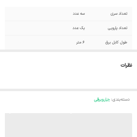
تعداد سری
سه عدد
تعداد پارویی
یک عدد
طول کابل برق
6 متر
میزان صدا
کم صدا دسی‌بل
نظرات
وزن
10.2 کیلوگرم
ابعاد
600x360x340 میلی‌متر
دسته‌بندی
:
جاروبرقی
سایر توضیحات
پاکت یکبارمصرف هپا-و دائمی
کیسه جاروبرقی
قدرت موتور
2000 وات