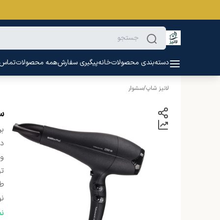
دسته‌بندی محصولات
خانه
پیگیری سفارش
همه محصولات
تماس ب
لانیز شاپ
/
سشوار
س
بر
دس
و
ت
ط
نو
کا
ن