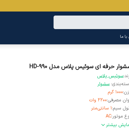
ا ما
شوار حرفه ای سوئیس پلاس مدل HD-990
ند:
سوئیس پلاس
ته‌بندی
:
سشوار
زن
:
1000 گرم
وان مصرفی
:
2200 وات
ول سیم
:
1 سانتی‌متر
ع موتور
:
AC
ربرد
:
حرفه‌ای و آرایشگاهی
مایش بیشتر