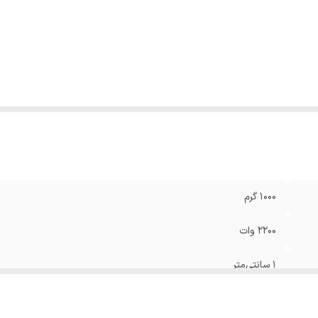
نگ
:
مشکی
1000 گرم
2200 وات
1 سانتی‌متر
AC