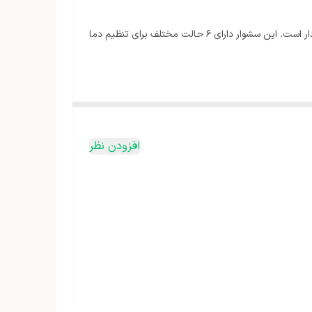
سشوار حرفه ای HD-990تولید برند مطرح سوئیس پلاس با توان 2200 وات میباشد که در کنار طراحی زیبای آن از کیفیت ساخت بالایی برخوردار است. این سشوار دارای 6 حالت مختلف برای تنظیم دما
افزودن نظر