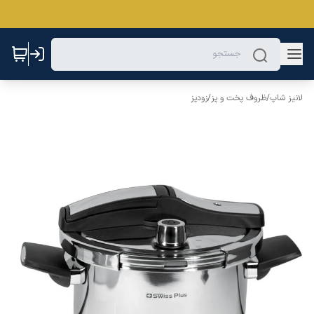
لانیز شاپ
/
ظروف پخت و پز
/
زودپز