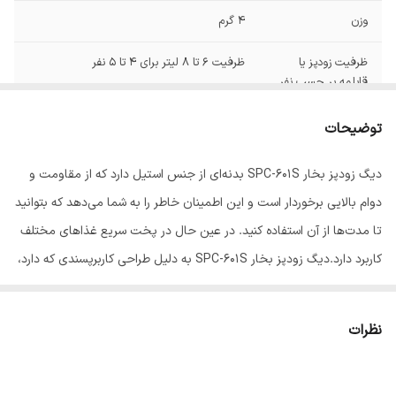
وزن
4 گرم
ظرفیت زودپز یا
ظرفیت 6 تا 8 لیتر برای 4 تا 5 نفر
قابلمه بر حسب نفر
گنجایش
6 لیتر
توضیحات
جنس بدنه
استیل
دیگ زودپز بخار SPC-601S بدنه‌ای از جنس استیل دارد که از مقاومت و
دوام بالایی برخوردار است و این اطمینان خاطر را به شما می‌دهد که بتوانید
جنس در
استیل
تا مدت‌ها از آن استفاده کنید. در عین حال در پخت سریع غذاهای مختلف
جنس دسته
پلاستیک
کاربرد دارد.دیگ زودپز بخار SPC-601S به دلیل طراحی کاربرپسندی که دارد،
تجربه‌ای متفاوت از آشپزی را برای مشتریان فراهم می‌کند. این محصول
قابل شست‌و‌شو
با ماشین ظرف‌شویی
می‌تواند در کوتاه‌ترین زمان ممکن، به پخت غذاهای مختلف بپردازد.
نظرات
رنگ
استیل