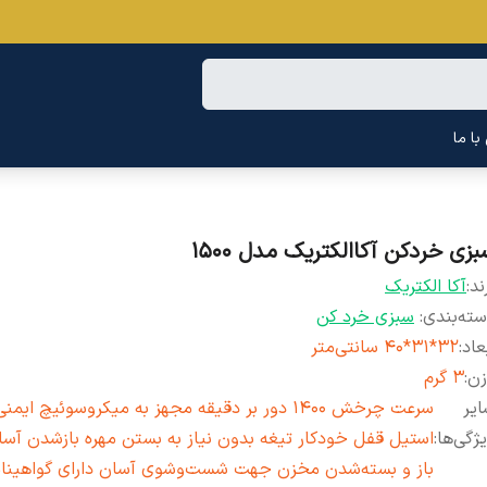
ا ما
بزی خردکن آکاالکتریک مدل 1500
ند:
آکا الکتریک
ته‌بندی
:
سبزی خرد کن
عاد
:
32*31*40 سانتی‌متر
زن
:
3 گرم
یر
سرعت چرخش 1400 دور بر دقیقه مجهز به میکروسوئیچ ایم
ژگی‌ها
:
استیل قفل خودکار تیغه بدون نیاز به بستن مهره بازشدن آسا
باز و بسته‎‌شدن مخزن جهت شست‌وشوی آسان دارای گواهینا