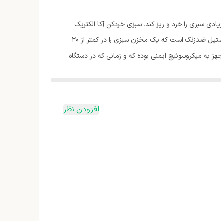
از موتوری با توان 350 وات بهره‌مند است و می‌تواند حجم زیادی سبزی را خرد و ریز کند. سبزی خردکن آکا الکتریک
1500 با اختراع تیغه اتوماتیک دیگر نیازی به بستن مهره ندارد و به‌صورت اتوماتیک قفل می‌شود. تیغه‌ی فلزی بزرگ و بسیار برنده از جنس استیل ضدزنگ است که یک مخزن سبزی را در کمتر از 30
ز به میکروسوئیچ ایمنی بوده که و زمانی که در دستگاه
 شد. دستگاه علاوه‌بر نشان ملی استاندارد ایران دارای ایزو 9001 - ایزو 14001 و ایزو 18001 است. همچنین دستگاه مجهز به کاسه‌ی نمد آب‌بندی در گلویی موتور
افزودن نظر