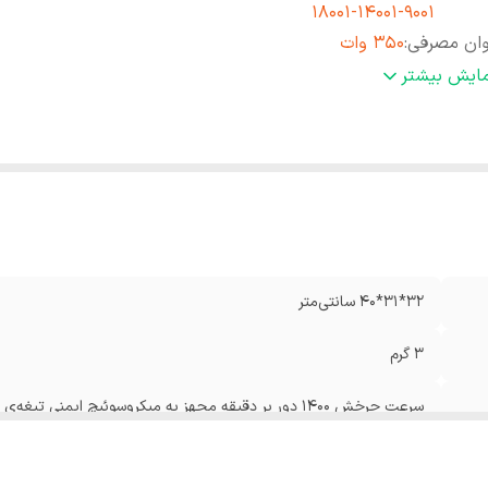
9001-14001-18001
وان مصرفی
:
350 وات
رفیت
:
1.5 لیتر
مایش بیشتر
نس بدنه
:
استیل ضدزنگ
نگ
:
استیل
32*31*40 سانتی‌متر
3 گرم
سرعت چرخش 1400 دور بر دقیقه مجهز به میکروسوئیچ ایمنی 
بازشدن آسان تیغه باز و بسته‎‌شدن مخزن جهت شست‌وشوی آسان دارای گواهینامه‌ی ایزو 9001-14001-18001
350 وات