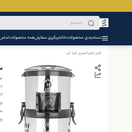
دسته‌بندی محصولات
خانه
پیگیری سفارش
همه محصولات
تماس ب
لانیز شاپ
/
سبزی خرد کن
س
بر
دس
اب
و
سا
وی