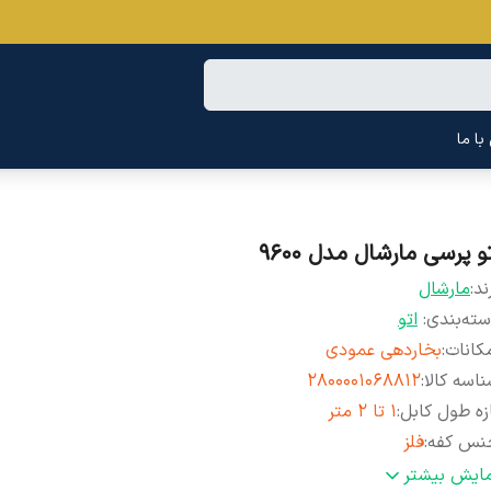
ا ما
و پرسی مارشال مدل 9600
ند:
مارشال
ته‌بندی
:
اتو
کانات
:
بخاردهی عمودی
اسه کالا
:
2800001068812
زه طول کابل
:
1 تا 2 متر
نس کفه
:
فلز
ع اتو
:
پرسی
مایش بیشتر