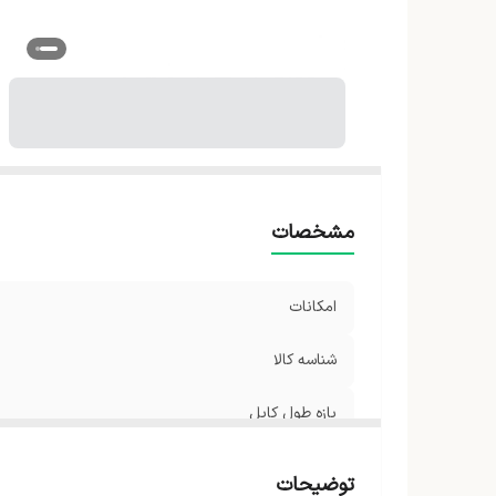
ام
م
س
اب
قا
بخ
بخ
ظ
مشخصات
ول
حد
امکانات
ام
قا
شناسه کالا
سا
بازه طول کابل
و
ر
جنس کفه
توضیحات