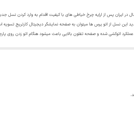
پرسی
ر ایران پس از اراِیه چرخ خیاطی های با کیفیت اقدام به وارد کردن نسل جدید ا
سیستم ضد چکه
دید این نسل از اتو پرس ها میتوان به صفحه نمایشگر دیجیتال کارتریج تسویه 
عملکرد اتوکشی شده و صفحه تفلون بالایی باعث میشود هنگام اتو زدن روی پارچه
مخزن آب
 خاص این دستگاه رانسبت به مدلهای دیگر به یکی از پرفروش ترین اتو پرس ها
سیستم قطع خودکار
85x33x65 سانتی‌متر
تنظیم میزان بخاردهی
110گرم در دقیقه
.
140گرم در دقیقه
800 سی سی