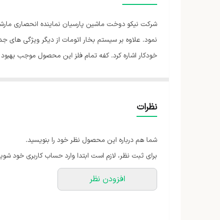
نوع اتو
شرکت نیکو دوخت ماشین پارسیان نماینده انحصاری مارشال د
امکانات ضد فرسودگی
نمود. علاوه بر سیستم بخار اتومات از دیگر ویژگی های ج
خودکار اشاره کرد. کفه تمام فلز این محصول موجب بهبود 
مخزن دستگاه
تلسکوپی شرکتی طرح جدید بوده و زیبایی ظاهری و طراحی
سیستم ایمنی
ابعاد
نظرات
قابلیت‌ها
شما هم درباره این محصول نظر خود را بنویسید.
بخاردهی لحظه ای
برای ثبت نظر، لازم است ابتدا وارد حساب کاربری خود شوید
بخاردهی پیوسته
افزودن نظر
ظرفیت مخزن آب