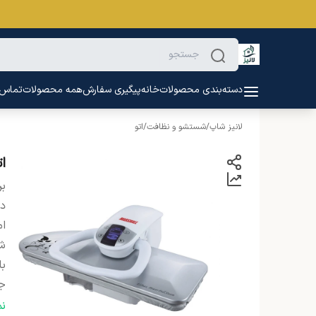
دسته‌بندی محصولات
خانه
پیگیری سفارش
همه محصولات
تماس ب
لانیز شاپ
/
شستشو و نظافت
/
اتو
ات
بر
دس
ام
شن
با
ج
نو
ن