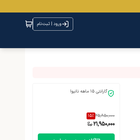
ورود | ثبت‌نام
گارانتی 15 ماهه نانیوا
15
%
25,850,000
21,950,000