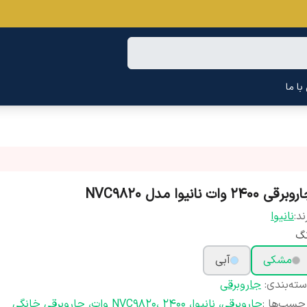
ا ما
برقی 2400 وات نانیوا مدل NVC9820
ند:
نانیوا
نگ
مشکی
آبی
ته‌بندی
:
جاروبرقی
چسب‌ها :
جاروبرقی، نانیوا، NVC9820، 2400 وات، جاروبرقی خانگی