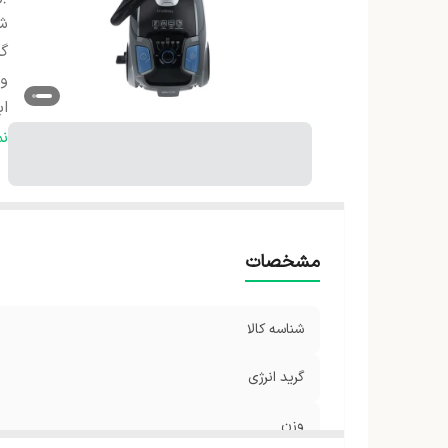
شن
گر
و
اب
قد
ن
نو
مشخصات
شناسه کالا
گرید انرژی
وزن