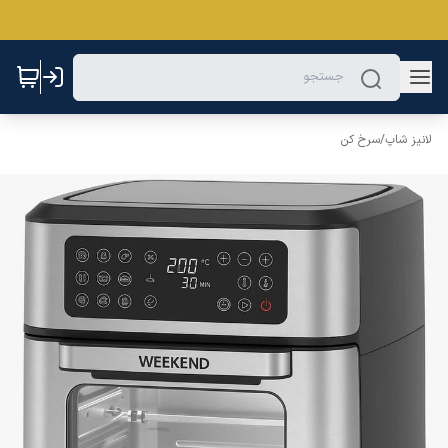
لانیز شاپ
/
سرخ کن