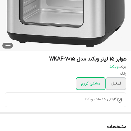
هواپز 15 لیتر ویکند مدل WKAF-7015
برند:
ویکند
رنگ
استیل
مشکی کروم
گارانتی 18 ماهه ویکند
مشخصات