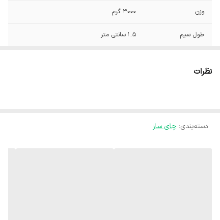
وزن
3000 گرم
طول سیم
1.5 سانتی متر
حداکثر توان مصرفی
1500
نظرات
تعداد دمای قابل
تنظیم دما از 40 تا 90 درجه سانتی گراد
تنظیم
جنس بدنه‌ کتری
پلاستیک
دسته‌بندی
:
چای ساز
جنس بدنه قوری
شیشه
امکانات
صفحه نمایش
دستگاه نمایش
نشانگر LED
وضعیت
سیستم ایمنی
سیستم خاموشی خودکار