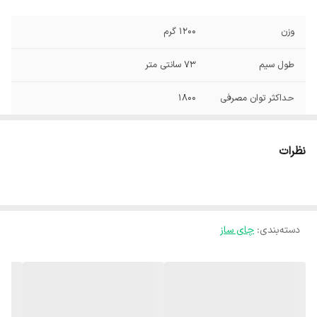
وزن
1200 گرم
طول سیم
73 سانتی متر
حداکثر توان مصرفی
1800
ظرفیت کتری
۲.۵ لیتر
نظرات
ظرفیت قوری
۱ لیتر
تعداد دمای قابل
چهار برنامه قابل انتخاب
تنظیم
دسته‌بندی
:
چای ساز
نحوه شست‌وشو
فیلتر تفاله گیر چای
جنس بدنه‌ کتری
شیشه
جنس بدنه قوری
شیشه