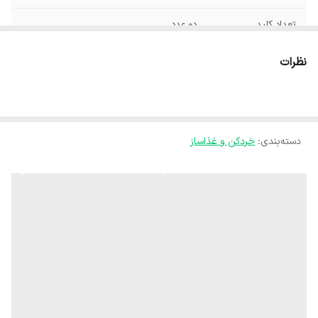
تعداد کلید
دو عدد
نحوه عملکرد
دکمه فشاری
نظرات
تعداد تیغه
سه عدد
جنس ظرف
شیشه
دسته‌بندی
:
خردکن و غذاساز
نوع خردکن
خرد کن
جنس تیغه
استیل ضدزنگ
دستگاه آماده‌سازی
خردکن
غذا
قابلیت‌ها
تنظیم سرعت
نحوه شست‌وشو
قابلیت شست‌وشو در ماشین ظرفشویی