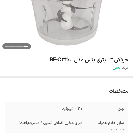
خردکن 3 لیتری بنس مدل BF-C320J
برند:
بنس
مشخصات
وزن
2130 کیلوگرم
سایر اقلام همراه
دارای مخزن اضافی استیل / دفترچه‌راهنما
محصول